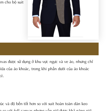
àm cho bộ suit
vas được sử dụng ở khu vực ngực và ve áo, nhưng chỉ
giữa của áo khoác, trong khi phần dưới của áo khoác
o).
́c và độ bền tốt hơn so với suit hoàn toàn dán keo
n so với full canvas nhưng vẫn giữ được khả năng giữ