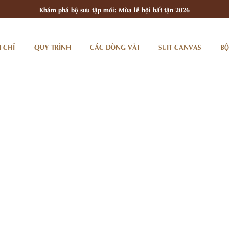
Khám phá bộ sưu tập mới: Mùa lễ hội bất tận 2026
 CHỈ
QUY TRÌNH
CÁC DÒNG VẢI
SUIT CANVAS
BỘ