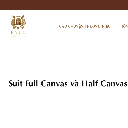
Nhảy
tới
nội
dung
CÂU CHUYỆN THƯƠNG HIỆU
TÔN
Suit Full Canvas và Half Canvas