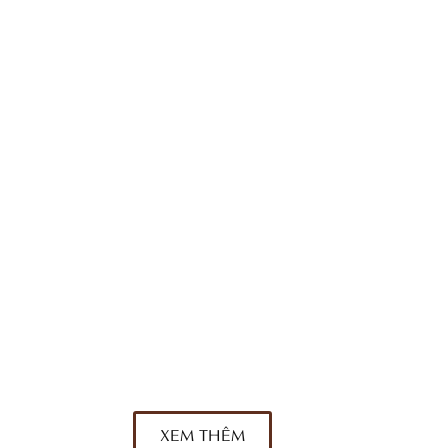
Trong Thế Giới Suit
Cao Của Sự Tinh Tế Và Bền Bỉ
May Đo Full Canvas – Đỉnh
XEM THÊM