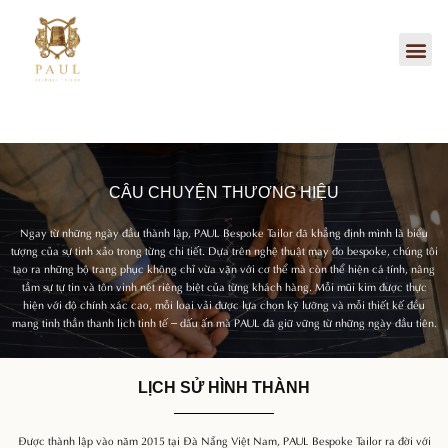
Nhảy
tới
Me
nội
dung
CÂU CHUYỆN THƯƠNG HIỆU
Ngay từ những ngày đầu thành lập, PAUL Bespoke Tailor đã khẳng định mình là biểu
tượng của sự tinh xảo trong từng chi tiết. Dựa trên nghệ thuật may đo bespoke, chúng tôi
tạo ra những bộ trang phục không chỉ vừa vặn với cơ thể mà còn thể hiện cá tính, nâng
tầm sự tự tin và tôn vinh nét riêng biệt của từng khách hàng. Mỗi mũi kim được thực
hiện với độ chính xác cao, mỗi loại vải được lựa chọn kỹ lưỡng và mỗi thiết kế đều
mang tinh thần thanh lịch tinh tế – dấu ấn mà PAUL đã giữ vững từ những ngày đầu tiên.
LỊCH SỬ HÌNH THÀNH
Được thành lập vào năm 2015 tại Đà Nẵng Việt Nam, PAUL Bespoke Tailor ra đời với