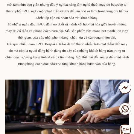
một tầm nhìn đơn giản nhưng đầy ý nghĩa: nâng tầm nghệ thuật may đo bespoke tại
thành phố. PAUL ngày một phát triển và ghi dấu ấn nhờ sự tỉ mỉ trong từng chi tiết và
cách tiếp cận cá nhân hóa với khách hàng.
Từ những ngày đầu, PAUL đã theo đuổi sứ mệnh kết hợp hài hòa giữa truyền thống
may đo cổ điển và phong cách hiện đại. Mỗi sản phẩm vừa mang nét thanh lịch vượt
thời gian, vừa cập nhật phom dáng, chất liệu và cảm quan hiện đại.
Trải qua nhiều năm, PAUL Bespoke Tailor đã trở thành nhiều hơn một điểm đến may
đo mà còn là người đồng hành đáng tin cậy của những khách hàng trân trọng sự
chính xác, sự sang trọng tinh tế và cá tính riêng. Mỗi thiết kế đều mang đến một hành
trình phong cách độc đáo cho từng khách hàng bước vào cửa hàng.