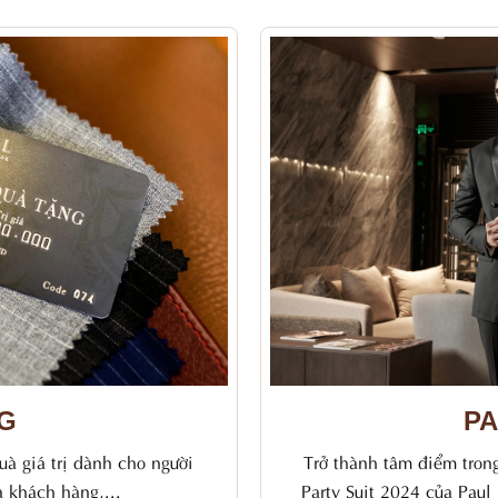
G
PA
uà giá trị dành cho người
Trở thành tâm điểm tron
à khách hàng,...
Party Suit 2024 của Paul