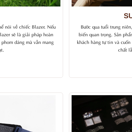
SU
hể nói về chiếc Blazer. Nếu
Bước qua tuổi trung niê
lazer sẽ là giải pháp hoàn
biến quan trọng. Sản phẩm
ưu" phom dáng mà vẫn mang
khách hàng tự tin và cuốn 
ạt.
chất l