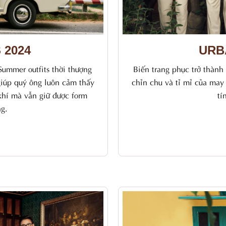
 2024
URB
 Summer outfits thời thượng
Biến trang phục trở thành
giúp quý ông luôn cảm thấy
chỉn chu và tỉ mỉ của may
khí mà vẫn giữ được form
tí
ng.