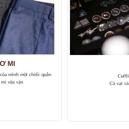
Ơ MI
 của mình một chiếc quần
Cuffl
ơ mi vừa vặn
Cà vạt và