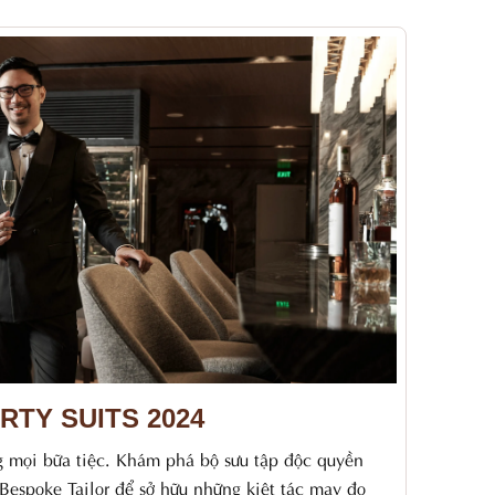
RTY SUITS 2024
g mọi bữa tiệc. Khám phá bộ sưu tập độc quyền
 Bespoke Tailor để sở hữu những kiệt tác may đo