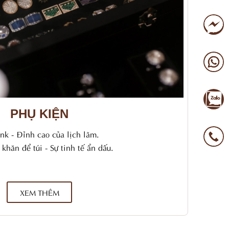
PHỤ KIỆN
ink - Đỉnh cao của lịch lãm.
 khăn để túi - Sự tinh tế ẩn dấu.
XEM THÊM