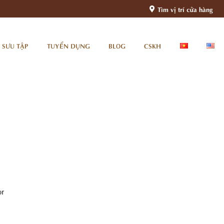
Tìm vị trí cửa hàng
 SƯU TẬP
TUYỂN DỤNG
BLOG
CSKH
or