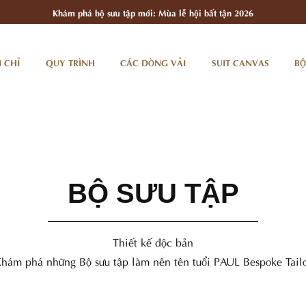
Khám phá bộ sưu tập mới: Mùa lễ hội bất tận 2026
 CHỈ
QUY TRÌNH
CÁC DÒNG VẢI
SUIT CANVAS
BỘ
BỘ SƯU TẬP
Thiết kế độc bản
hám phá những Bộ sưu tập làm nên tên tuổi PAUL Bespoke Tail