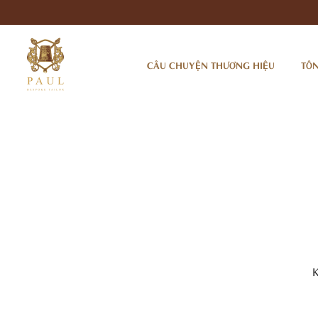
Nhảy
tới
nội
dung
CÂU CHUYỆN THƯƠNG HIỆU
TÔN
K