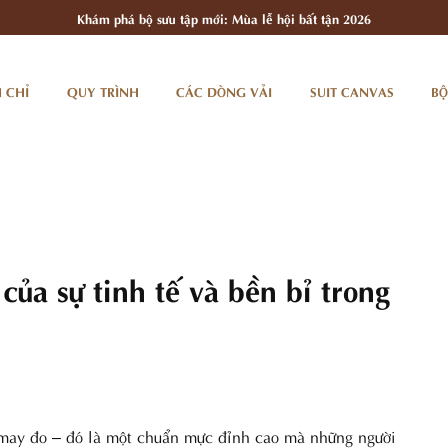
Khám phá bộ sưu tập mới: Mùa lễ hội bất tận 2026
 CHỈ
QUY TRÌNH
CÁC DÒNG VẢI
SUIT CANVAS
BỘ
ủa sự tinh tế và bền bỉ trong
ật may đo – đó là một chuẩn mực đỉnh cao mà những người