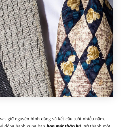
nvas giữ nguyên hình dáng và kết cấu suốt nhiều năm.
thể đồng hành cùng bạn
, trở thành một
hơn một thập kỷ