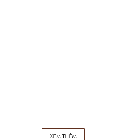
Trong Thế Giới Suit
Cao Của Sự Tinh Tế Và Bền Bỉ
May Đo Full Canvas – Đỉnh
XEM THÊM