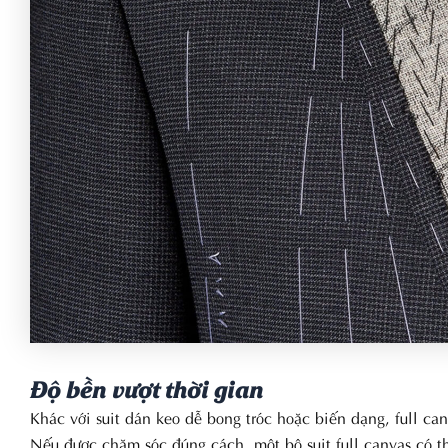
Độ bền vượt thời gian
Khác với suit dán keo dễ bong tróc hoặc biến dạng, full ca
Nếu được chăm sóc đúng cách, một bộ suit full canvas có 