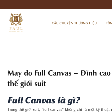
Nhảy
tới
nội
dung
CÂU CHUYỆN THƯƠNG HIỆU
TÔN
May đo Full Canvas – Đỉnh cao c
thế giới suit
Full Canvas là gì?
Trong thế giới suit, “full canvas” không chỉ là một kỹ thu