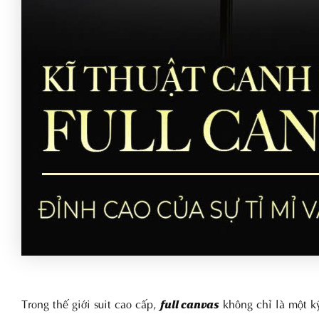
Trong thế giới suit cao cấp,
không chỉ là một k
full canvas