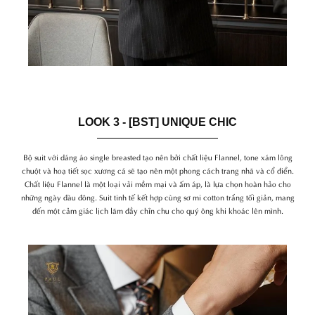
LOOK 3 - [BST] UNIQUE CHIC
Bộ suit với dáng áo single breasted tạo nên bởi chất liệu Flannel, tone xám lông
chuột và hoạ tiết sọc xương cá sẽ tạo nên một phong cách trang nhã và cổ điển.
Chất liệu Flannel là một loại vải mềm mại và ấm áp, là lựa chọn hoàn hảo cho
những ngày đàu đông. Suit tinh tế kết hợp cùng sơ mi cotton trắng tối giản, mang
đến một cảm giác lịch lãm đầy chỉn chu cho quý ông khi khoác lên mình.