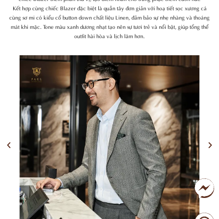
Kết hợp cùng chiếc Blazer đặc biệt là quần tây đơn giản với hoạ tiết sọc xương cá
cùng sơ mi có kiểu cổ button down chất liệu Linen, đảm bảo sự nhẹ nhàng và thoáng
mát khi mặc. Tone màu xanh dương nhạt tạo nên sự tươi trẻ và nổi bật, giúp tổng thể
outfit hài hòa và lịch lãm hơn.
Previous
Nex