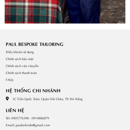
PAUL BESPOKE TAILORING
Điều khoản sử dụng
Chính sách bảo mật
Chính sách vận chuyển
Chính sách thanh toán
FAQs
HỆ THỐNG CHI NHÁNH
1C Trần Quốc Toản, Quận Hải Châu, TP. Đà Nẵng
LIÊN HỆ
Tel: 0905776398 - 0914886879
Email: paultailordn@gmail.com