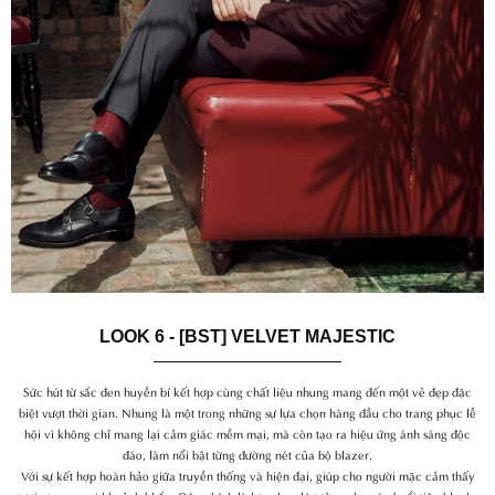
LOOK 6 - [BST] VELVET MAJESTIC
Sức hút từ sắc đen huyền bí kết hợp cùng chất liệu nhung mang đến một vẻ đẹp đặc
biệt vượt thời gian. Nhung là một trong những sự lựa chọn hàng đầu cho trang phục lễ
hội vì không chỉ mang lại cảm giác mềm mại, mà còn tạo ra hiệu ứng ánh sáng độc
đáo, làm nổi bật từng đường nét của bộ blazer.
Với sự kết hợp hoàn hảo giữa truyền thống và hiện đại, giúp cho người mặc cảm thấy