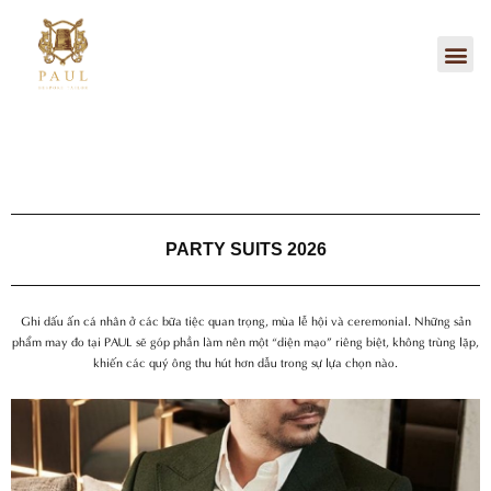
Nhảy
tới
Me
nội
dung
PARTY SUITS 2026
Ghi dấu ấn cá nhân ở các bữa tiệc quan trọng, mùa lễ hội và ceremonial. Những sản
phẩm may đo tại PAUL sẽ góp phần làm nên một “diện mạo” riêng biệt, không trùng lặp,
khiến các quý ông thu hút hơn dẫu trong sự lựa chọn nào.