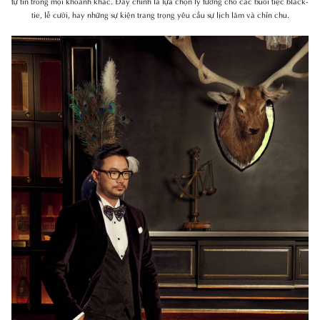
tự tin trong mọi khoảnh khắc. Đây chính là lựa chọn lý tưởng cho các buổi tiệc black-
tie, lễ cưới, hay những sự kiện trang trọng yêu cầu sự lịch lãm và chỉn chu.