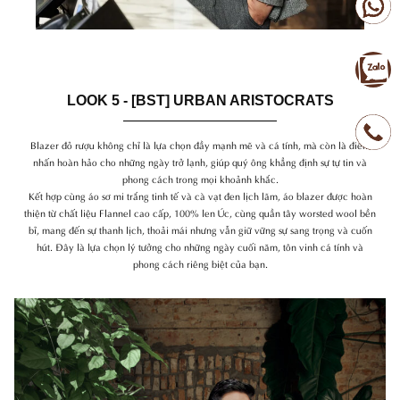
LOOK 5 - [BST] URBAN ARISTOCRATS
Blazer đỏ rượu không chỉ là lựa chọn đầy mạnh mẽ và cá tính, mà còn là điểm
nhấn hoàn hảo cho những ngày trở lạnh, giúp quý ông khẳng định sự tự tin và
phong cách trong mọi khoảnh khắc.
Kết hợp cùng áo sơ mi trắng tinh tế và cà vạt đen lịch lãm, áo blazer được hoàn
thiện từ chất liệu Flannel cao cấp, 100% len Úc, cùng quần tây worsted wool bền
bỉ, mang đến sự thanh lịch, thoải mái nhưng vẫn giữ vững sự sang trọng và cuốn
hút. Đây là lựa chọn lý tưởng cho những ngày cuối năm, tôn vinh cá tính và
phong cách riêng biệt của bạn.