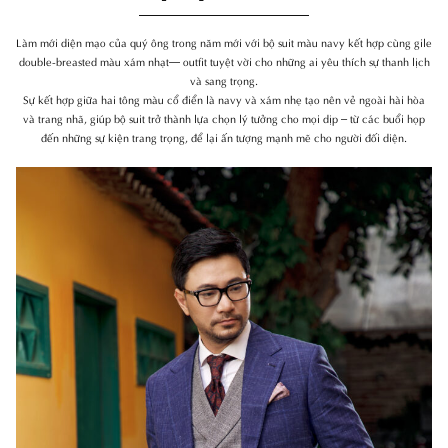
Làm mới diện mạo của quý ông trong năm mới với bộ suit màu navy kết hợp cùng gile
double-breasted màu xám nhạt— outfit tuyệt vời cho những ai yêu thích sự thanh lịch
và sang trọng.
Sự kết hợp giữa hai tông màu cổ điển là navy và xám nhẹ tạo nên vẻ ngoài hài hòa
và trang nhã, giúp bộ suit trở thành lựa chọn lý tưởng cho mọi dịp – từ các buổi họp
đến những sự kiện trang trọng, để lại ấn tượng mạnh mẽ cho người đối diện.