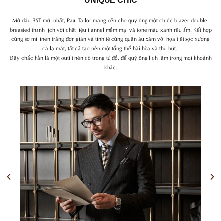
UNIQUE CHIC
Mở đầu BST mới nhất, Paul Tailor mang đến cho quý ông một chiếc blazer double-
breasted thanh lịch với chất liệu flannel mềm mại và tone màu xanh rêu ấm. Kết hợp
cùng sơ mi linen trắng đơn giản và tinh tế cùng quần âu xám với họa tiết sọc xương
cá lạ mắt, tất cả tạo nên một tổng thể hài hòa và thu hút.
Đây chắc hẳn là một outfit nên có trong tủ đồ, để quý ông lịch lãm trong mọi khoảnh
khắc.
Previous
Nex