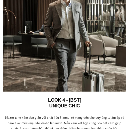
LOOK 4 - [BST]
UNIQUE CHIC
Blazer tone xám đơn giản với chất liệu Flannel sẽ mang đến cho quý ông sự ấm áp và
cảm giác mềm mại khi khoác lên mình. Nền xám kết hợp cùng hoạ tiết caro giúp
chiếc Blazer thêm phần thú vị, tạo điểm nhấn cho trang phục thêm cuốn hút.