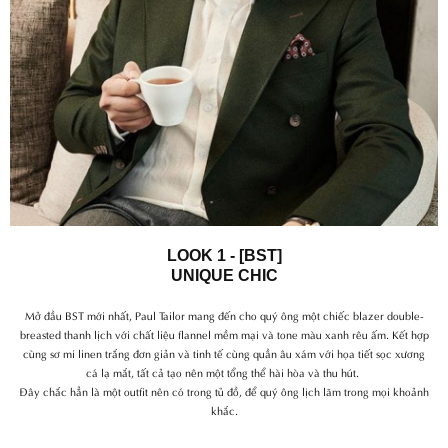
LOOK 1 - [BST]
UNIQUE CHIC
Mở đầu BST mới nhất, Paul Tailor mang đến cho quý ông một chiếc blazer double-
breasted thanh lịch với chất liệu flannel mềm mại và tone màu xanh rêu ấm. Kết hợp
cùng sơ mi linen trắng đơn giản và tinh tế cùng quần âu xám với họa tiết sọc xương
cá lạ mắt, tất cả tạo nên một tổng thể hài hòa và thu hút.
Đây chắc hẳn là một outfit nên có trong tủ đồ, để quý ông lịch lãm trong mọi khoảnh
khắc.