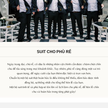
Previous
Ne
SUIT CHO PHÙ RỂ
Ngày trọng đại, chú rể, cô dâu là những nhân vật chính cần được chăm chút chỉn
chu để tỏa sáng trong mọi khoảnh khắc. Tuy nhiên, phù rể cũng đóng một vai trò
quan trọng, để ngày cưới của bạn thêm đặc biệt và trọn vẹn hơn.
Chuẩn bị một bộ suit thật hoàn hảo là điều không thể thiếu, đảm bảo được tính
đồng bộ, sự thống nhất cho tổng thể hôn lễ của bạn.
Một bộ suit tinh tế và phù hợp sẽ tôn lên vẻ lịch lãm cho phù rể, để hôn lễ chỉn
chu và hoàn hảo trong từng phút giây!