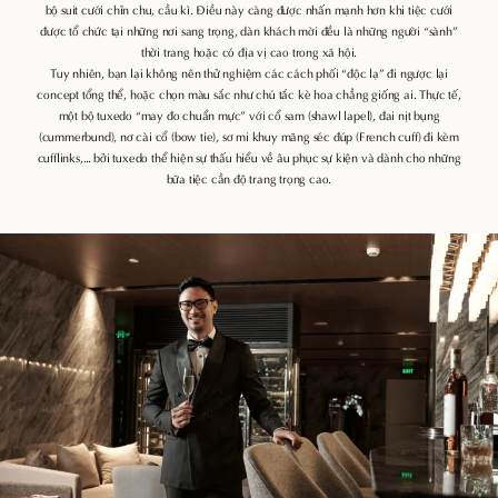
bộ suit cưới chỉn chu, cầu kì. Điều này càng được nhấn mạnh hơn khi tiệc cưới
được tổ chức tại những nơi sang trọng, dàn khách mời đều là những người “sành”
thời trang hoặc có địa vị cao trong xã hội.
Tuy nhiên, bạn lại không nên thử nghiệm các cách phối “độc lạ” đi ngược lại
concept tổng thể, hoặc chọn màu sắc như chú tắc kè hoa chẳng giống ai. Thực tế,
một bộ tuxedo “may đo chuẩn mực” với cổ sam (shawl lapel), đai nịt bụng
(cummerbund), nơ cài cổ (bow tie), sơ mi khuy măng séc đúp (French cuff) đi kèm
cufflinks,… bởi tuxedo thể hiện sự thấu hiểu về âu phục sự kiện và dành cho những
bữa tiệc cần độ trang trọng cao.