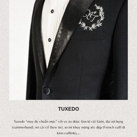
TUXEDO
Tuxedo “may đo chuẩn mực” với ve áo được làm từ vải Satin, đai nịt bụng
(cummerbund), nơ cài cổ (bow tie), sơ mi khuy măng séc đúp (French cuff) đi
kèm cufflinks,….