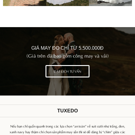
GIÁ MAY ĐO CHỈ TỪ 5.500.000Đ
(Giá trên đã bao gồm công may và vải)
ĐẶT LỊCH TƯ VẤN
TUXEDO
Nếu bạn chỉ quẩn quanh trong các lựa chọn “an toàn” về suit cưới như trắng, đen,
xanh navy hay thậm chí chọn sản phẩm may sẵn thì sẽ dễ dàng bị “chìm” giữa các