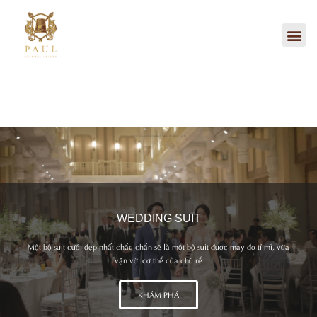
Nhảy
tới
Me
nội
dung
WEDDING SUIT
Một bộ suit cưới đẹp nhất chắc chắn sẽ là một bộ suit được may đo tỉ mỉ, vừa
vặn với cơ thể của chú rể
KHÁM PHÁ